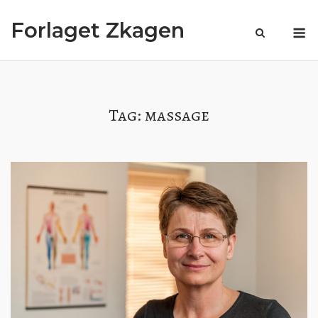
Spring
M
Forlaget Zkagen
til
indhold
Tag:
massage