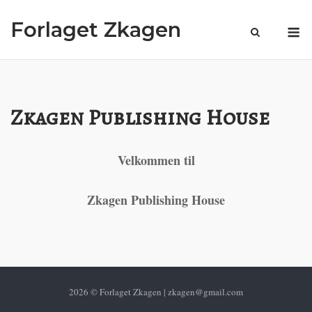
Spring
M
Forlaget Zkagen
til
indhold
Zkagen Publishing House
Velkommen til
Zkagen Publishing House
2026 © Forlaget Zkagen | zkagen@gmail.com